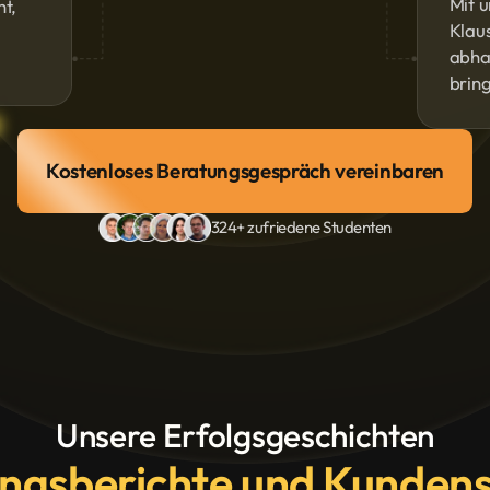
Mit u
ht,
Klau
abhak
brin
Kostenloses Beratungsgespräch vereinbaren
324+ zufriedene Studenten
Unsere Erfolgsgeschichten
ngsberichte und Kunde