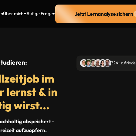
Jetzt Lernanalyse sichern
en
Über mich
Häufige Fragen
studieren:
324+ zufried
lzeitjob im
 lernst & in
ig wirst...
achhaltig abspeichert -
reizeit aufzuopfern.