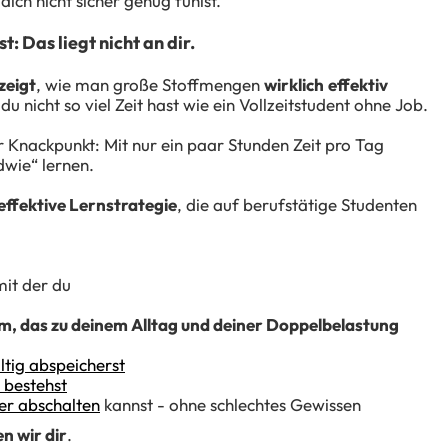
 dich nicht sicher genug fühlst.
st:
Das liegt nicht an dir.
zeigt
, wie man große Stoffmengen
wirklich
effektiv
du nicht so viel Zeit hast wie ein Vollzeitstudent ohne Job.
r Knackpunkt: Mit nur ein paar Stunden Zeit pro Tag
dwie“ lernen.
effektive Lernstrategie
, die auf berufstätige Studenten
mit der du
m, das zu deinem Alltag und deiner Doppelbelastung
ltig abspeicherst
 bestehst
er abschalten
kannst - ohne schlechtes Gewissen
n wir dir
.