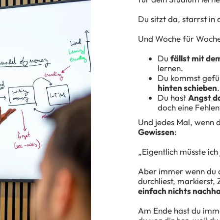
Du sitzt da, starrst in
Und Woche für Woch
Du
fällst mit de
lernen.
Du kommst gefüh
hinten schieben
.
Du hast
Angst da
doch eine Fehlen
Und jedes Mal, wenn d
Gewissen
:
„Eigentlich müsste ich
Aber immer wenn du am
durchliest, markierst
einfach nichts nachh
Am Ende hast du im