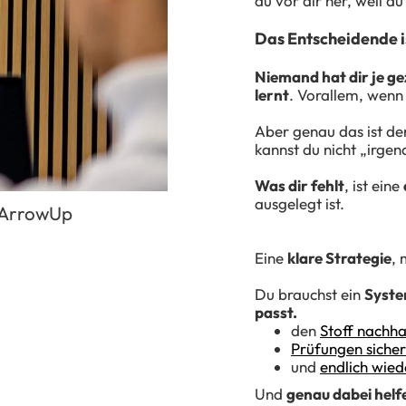
du vor dir her, weil du
Das Entscheidende i
Niemand hat dir je ge
lernt
. Vorallem, wenn 
Aber genau das ist de
kannst du nicht „irgen
Was dir fehlt
, ist eine
ausgelegt ist.
n ArrowUp
Eine
klare Strategie
, 
Du brauchst ein
Syste
passt.
den
Stoff nachha
Prüfungen sicher
und
endlich wied
Und
genau dabei helfe