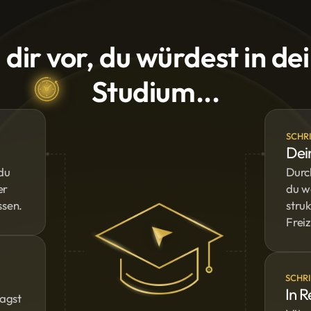
l dir vor, du würdest in d
Studium...
SCHRI
Dei
du
Durc
er
du wa
ssen.
stru
Freiz
SCHRI
In R
ragst