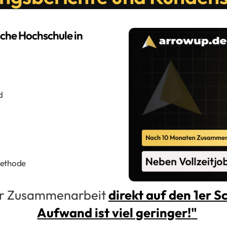
sche Hochschule in
d
methode
der Zusammenarbeit
direkt auf den 1er S
Aufwand ist viel geringer!
"