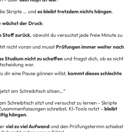
 die Skripte … und
es bleibt trotzdem nichts hängen
.
e
wächst der Druck
:
m Stoff zurück
, obwohl du versuchst jede freie Minute zu
lt nicht voran und musst
Prüfungen immer weiter nach
s Studium nicht zu schaffen
und fragst dich, ob es nicht
tscheidung war.
u dir eine Pause gönnen willst,
kommt dieses schlechte
 jetzt am Schreibtisch sitzen…“
 Schreibtisch sitzt und versuchst zu lernen - Skripte
, Zusammenfassungen schreibst, KI-Tools nutzt –
bleibt
altig hängen
.
mer
viel zu viel Aufwand
und den Prüfungstermin schiebst